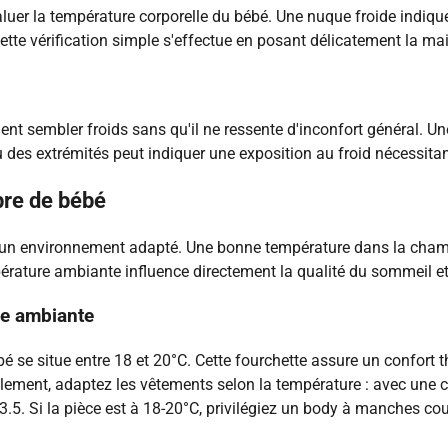
aluer la température corporelle du bébé. Une nuque froide indiq
tte vérification simple s'effectue en posant délicatement la mai
t sembler froids sans qu'il ne ressente d'inconfort général. Une a
au des extrémités peut indiquer une exposition au froid nécessit
bre de bébé
un environnement adapté. Une bonne température dans la cham
pérature ambiante influence directement la qualité du sommeil et 
re ambiante
se situe entre 18 et 20°C. Cette fourchette assure un confort th
illement, adaptez les vêtements selon la température : avec un
.5. Si la pièce est à 18-20°C, privilégiez un body à manches co