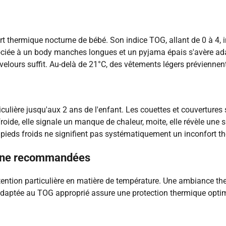
rt thermique nocturne de bébé. Son indice TOG, allant de 0 à 4,
ciée à un body manches longues et un pyjama épais s'avère ada
lours suffit. Au-delà de 21°C, des vêtements légers préviennent
culière jusqu'aux 2 ans de l'enfant. Les couettes et couvertures
froide, elle signale un manque de chaleur, moite, elle révèle une
 pieds froids ne signifient pas systématiquement un inconfort t
turne recommandées
ention particulière en matière de température. Une ambiance the
 adaptée au TOG approprié assure une protection thermique optim